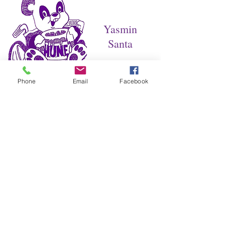
Yasmin
Santa
Phone
Email
Facebook
Delia
Rincon