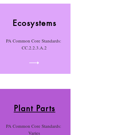
Ecos
ystems
PA Common Core Standards:
CC.2.2.3.A.2
Plant
Parts
PA Common Core Standards:
Varies