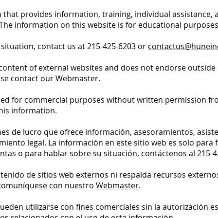
 that provides information, training, individual assistance,
. The information on this website is for educational purpos
 situation, contact us at 215-425-6203 or
contactus@hunein
content of external websites and does not endorse outside 
ase contact our
Webmaster
.
ed for commercial purposes without written permission fro
his information.
nes de lucro que ofrece información, asesoramientos, asiste
nto legal. La información en este sitio web es solo para f
ntas o para hablar sobre su situación, contáctenos al 215-
enido de sitios web externos ni respalda recursos externo
, comuníquese con nuestro
Webmaster
.
pueden utilizarse con fines comerciales sin la autorizació
os relacionados con el uso de esta información.